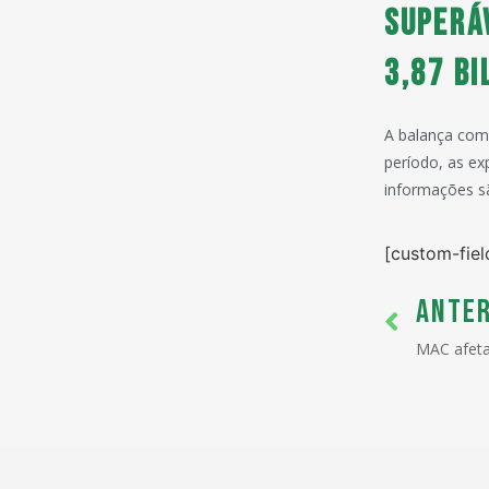
Superá
3,87 bi
A balança come
período, as e
informações sã
[custom-fiel
ANTER
MAC afeta