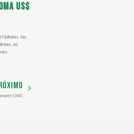
soma US$
87 bilhões. No
lhões. As
nto.
RÓXIMO
garante OMC