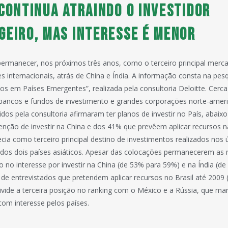
 continua atraindo o investidor
geiro, mas interesse é menor
permanecer, nos próximos três anos, como o terceiro principal merc
es internacionais, atrás de China e Índia. A informação consta na pesq
os em Países Emergentes”, realizada pela consultoria Deloitte. Cerc
 bancos e fundos de investimento e grandes corporações norte-ameri
dos pela consultoria afirmaram ter planos de investir no País, abai
enção de investir na China e dos 41% que prevêem aplicar recursos na
ecia como terceiro principal destino de investimentos realizados nos 
dos dois países asiáticos. Apesar das colocações permanecerem a
no interesse por investir na China (de 53% para 59%) e na Índia (d
de entrevistados que pretendem aplicar recursos no Brasil até 2009
ivide a terceira posição no ranking com o México e a Rússia, que m
com interesse pelos países.