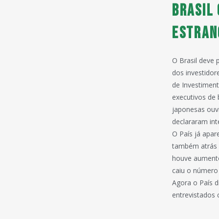
Brasil
estran
O Brasil deve 
dos investidor
de Investiment
executivos de
japonesas ouvi
declararam int
O País já apar
também atrás 
houve aumento 
caiu o número 
Agora o País d
entrevistados 