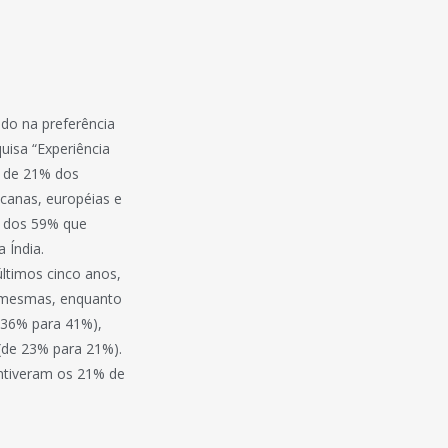
ado na preferência
uisa “Experiência
a de 21% dos
canas, européias e
xo dos 59% que
 Índia.
últimos cinco anos,
s mesmas, enquanto
e 36% para 41%),
 (de 23% para 21%).
antiveram os 21% de