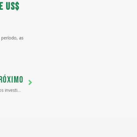
e US$
 período, as
RÓXIMO
Isenção de PIS e Cofins para novos investimentos deve ser ampliada