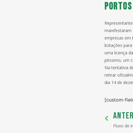
Portos
Representantes
manifestaram c
empresas em te
licitações para
uma licença da
péssimo, um c
Na tentativa d
retirar oficia
dia 14 de dez
[custom-fiel
ANTER
Fluxo de i