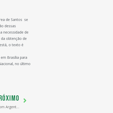
rea de Santos  se
ção dessas
 da necessidade de
ir da obtenção de
está, o texto é
em Brasília para
Nacional, no último
RÓXIMO
Faltam 5 pontos para o acordo com Argentina