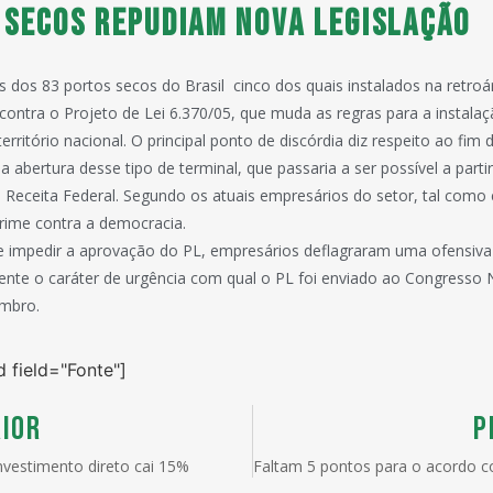
 secos repudiam nova legislação
 dos 83 portos secos do Brasil  cinco dos quais instalados na retroá
ontra o Projeto de Lei 6.370/05, que muda as regras para a instala
rritório nacional. O principal ponto de discórdia diz respeito ao fim
 a abertura desse tipo de terminal, que passaria a ser possível a part
 Receita Federal. Segundo os atuais empresários do setor, tal como 
rime contra a democracia.
e impedir a aprovação do PL, empresários deflagraram uma ofensiva 
lmente o caráter de urgência com qual o PL foi enviado ao Congresso 
embro.
d field="Fonte"]
IOR
P
nvestimento direto cai 15%