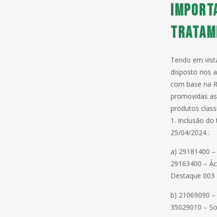
Import
tratam
Tendo em vista
disposto nos a
com base na R
promovidas as 
produtos clas
1. Inclusão do
25/04/2024 :
a) 29181400 – 
29163400 – Áci
Destaque 003 
b) 21069090 –
35029010 – S