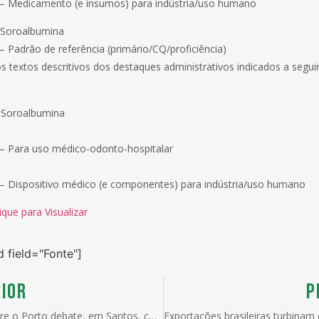
– Medicamento (e insumos) para indústria/uso humano
 Soroalbumina
 Padrão de referência (primário/CQ/proficiência)
s textos descritivos dos destaques administrativos indicados a seguir,
 Soroalbumina
– Para uso médico-odonto-hospitalar
– Dispositivo médico (e componentes) para indústria/uso humano
ique para Visualizar
d field="Fonte"]
IOR
P
Painel sobre o Porto debate, em Santos, controle eficaz e despacho sobre águas