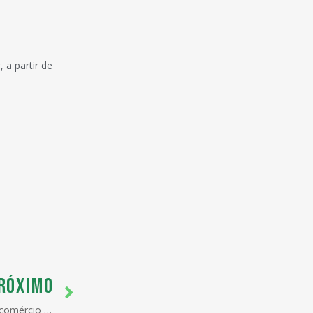
 a partir de
RÓXIMO
Exportações brasileiras turbinam comércio com os EUA, destaca Monitor da Amcham