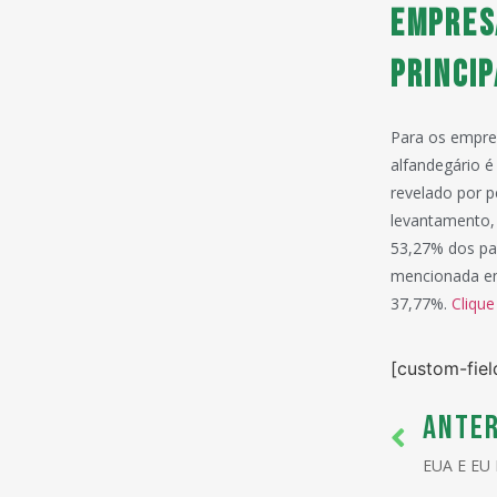
EMPRES
PRINCI
Para os empres
alfandegário é
revelado por p
levantamento, 
53,27% dos par
mencionada em
37,77%.
Clique
[custom-fiel
ANTER