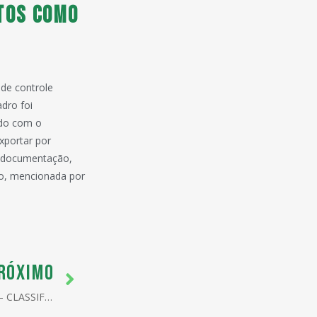
TOS COMO
 de controle
adro foi
rdo com o
xportar por
da documentação,
ão, mencionada por
RÓXIMO
REVISÃO DE BANCO DE DADOS – CLASSIFICAÇÃO FISCAL