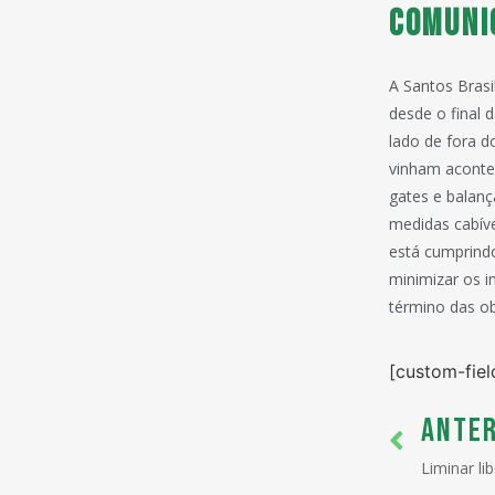
Comuni
A Santos Brasi
desde o final
lado de fora d
vinham acontec
gates e balan
medidas cabíve
está cumprind
minimizar os i
término das o
[custom-fiel
ANTER