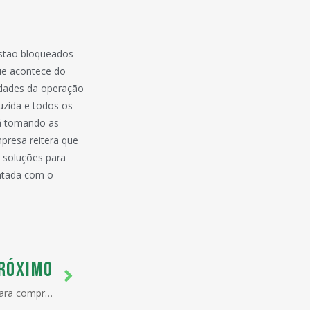
estão bloqueados
ue acontece do
vidades da operação
uzida e todos os
tá tomando as
mpresa reitera que
 soluções para
antada com o
RÓXIMO
Secex simplifica procedimentos para comprovação de origem.