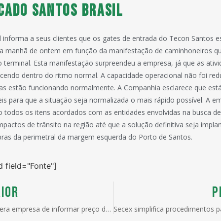
cado Santos Brasil
l informa a seus clientes que os gates de entrada do Tecon Santos 
 da manhã de ontem em função da manifestação de caminhoneiros q
o terminal. Esta manifestação surpreendeu a empresa, já que as ati
endo dentro do ritmo normal. A capacidade operacional não foi red
ças estão funcionando normalmente. A Companhia esclarece que es
is para que a situação seja normalizada o mais rápido possível. A e
o todos os itens acordados com as entidades envolvidas na busca de
mpactos de trânsito na região até que a solução definitiva seja impl
bras da perimetral da margem esquerda do Porto de Santos.
d field="Fonte"]
IOR
P
Liminar libera empresa de informar preço de importação