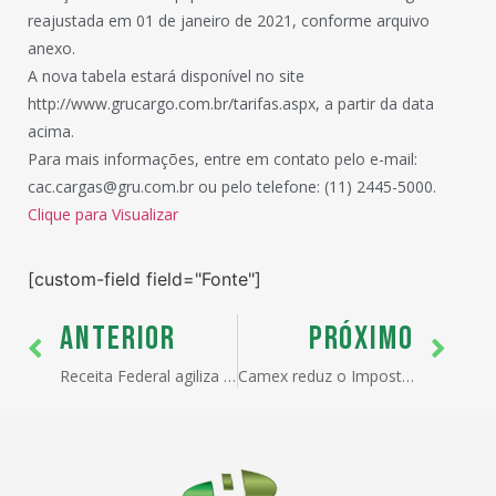
reajustada em 01 de janeiro de 2021, conforme arquivo
anexo.
A nova tabela estará disponível no site
http://www.grucargo.com.br/tarifas.aspx, a partir da data
acima.
Para mais informações, entre em contato pelo e-mail:
cac.cargas@gru.com.br ou pelo telefone: (11) 2445-5000.
Clique para Visualizar
[custom-field field="Fonte"]
ANTERIOR
PRÓXIMO
Receita Federal agiliza despacho de importação de vacinas contra Covid-19
Camex reduz o Imposto de Importação e suspende antidumping para auxiliar nos esforços de combate à Covid-19