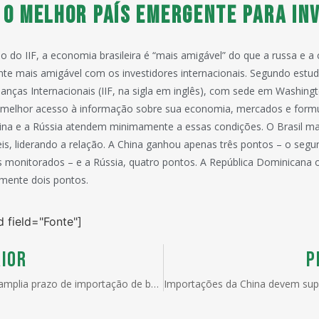
 o melhor país emergente para in
 do IIF, a economia brasileira é “mais amigável” do que a russa e a c
te mais amigável com os investidores internacionais. Segundo estud
inanças Internacionais (IIF, na sigla em inglês), com sede em Washingt
 melhor acesso à informação sobre sua economia, mercados e formul
ina e a Rússia atendem minimamente a essas condições. O Brasil m
is, liderando a relação. A China ganhou apenas três pontos – o seg
s monitorados – e a Rússia, quatro pontos. A República Dominicana
omente dois pontos.
d field="Fonte"]
IOR
P
Mercosul amplia prazo de importação de bens de capital sem cobrança da TEC