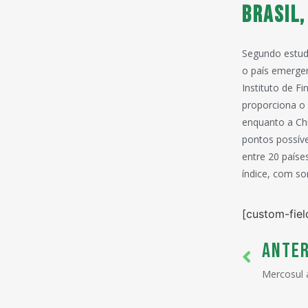
Brasil,
Segundo estudo
o país emergen
Instituto de F
proporciona o
enquanto a Ch
pontos possíve
entre 20 paíse
índice, com s
[custom-fiel
ANTER