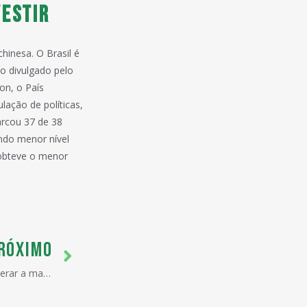
vestir
hinesa. O Brasil é
o divulgado pelo
on, o País
ação de políticas,
arcou 37 de 38
undo menor nível
 obteve o menor
RÓXIMO
Importações da China devem superar a marca de US$ 1 trilhão até 2010