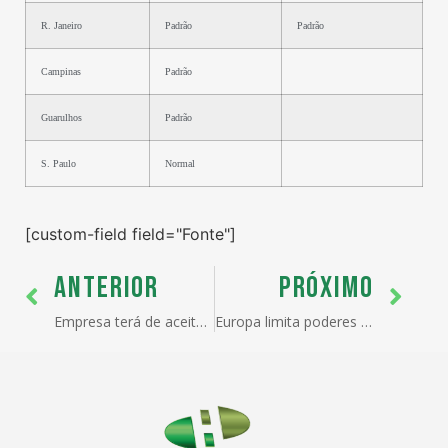
R. Janeiro
Padrão
Padrão
Campinas
Padrão
Guarulhos
Padrão
S. Paulo
Normal
[custom-field field="Fonte"]
ANTERIOR
PRÓXIMO
Empresa terá de aceitar CPMF para ter nova regra cambial
Europa limita poderes de Mandelson para negociar