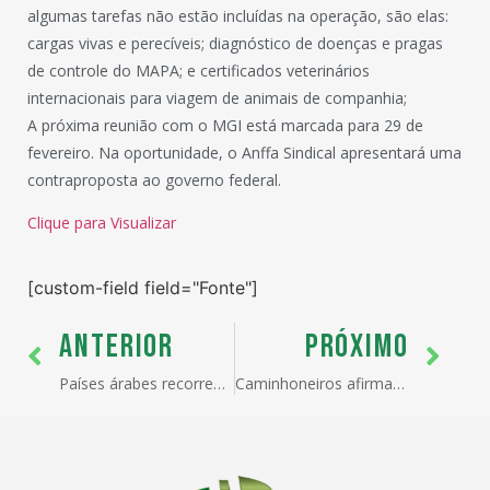
algumas tarefas não estão incluídas na operação, são elas:
cargas vivas e perecíveis; diagnóstico de doenças e pragas
de controle do MAPA; e certificados veterinários
internacionais para viagem de animais de companhia;
A próxima reunião com o MGI está marcada para 29 de
fevereiro. Na oportunidade, o Anffa Sindical apresentará uma
contraproposta ao governo federal.
Clique para Visualizar
[custom-field field="Fonte"]
ANTERIOR
PRÓXIMO
Países árabes recorrem ao Brasil para atender à demanda por produtos agropecuários
Caminhoneiros afirmam estarem cansados do ‘inferno’ no trânsito do Porto no Litoral de SP