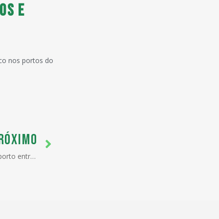
os e
nco nos portos do
RÓXIMO
Trabalhadores portuários do Ecoporto entram em greve após demissões