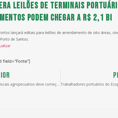
era leilões de terminais portuári
imentos podem chegar a R$ 2,1 bi
Portos lançará editais para leilões de arrendamento de oito áreas, ci
 Porto de Santos.
ualizar
d field="Fonte"]
IOR
P
Greve de fiscais agropecuários deve começar a afetar portos de SC