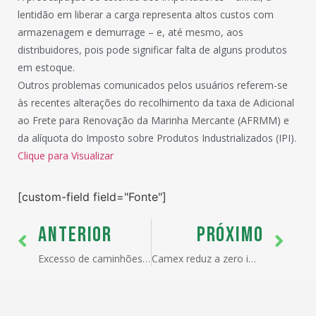
lentidão em liberar a carga representa altos custos com
armazenagem e demurrage – e, até mesmo, aos
distribuidores, pois pode significar falta de alguns produtos
em estoque.
Outros problemas comunicados pelos usuários referem-se
às recentes alterações do recolhimento da taxa de Adicional
ao Frete para Renovação da Marinha Mercante (AFRMM) e
da alíquota do Imposto sobre Produtos Industrializados (IPI).
Clique para Visualizar
[custom-field field="Fonte"]
ANTERIOR
PRÓXIMO
Excesso de caminhões devido ao período da safra de soja congestiona rodovias do litoral de São Paulo que dão acesso ao Porto de Santos
Camex reduz a zero imposto de importação sobre produtos automotivos