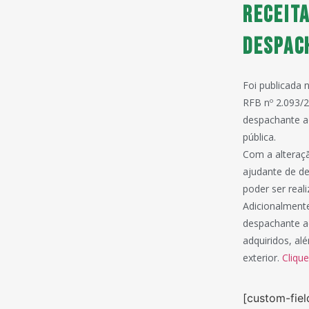
Receit
despac
Foi publicada 
RFB nº 2.093/2
despachante ad
pública.
Com a alteraçã
ajudante de de
poder ser real
Adicionalmente
despachante ad
adquiridos, al
exterior.
Clique
[custom-fiel