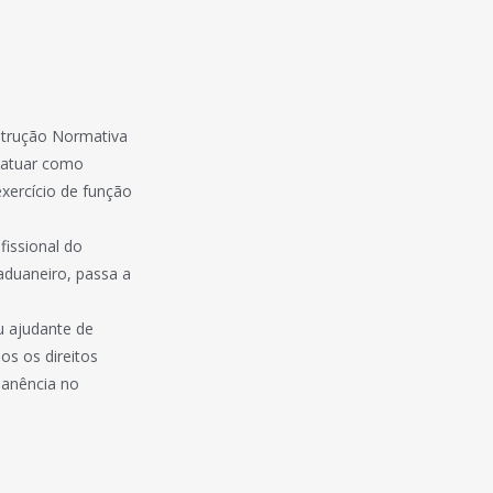
Instrução Normativa
a atuar como
xercício de função
fissional do
aduaneiro, passa a
u ajudante de
os os direitos
manência no