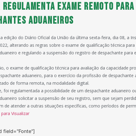
a regulamenta exame remoto para
hantes aduaneiros
na edição do Diário Oficial da União da última sexta-feira, dia 08, a 
022, alterando as regras sobre o exame de qualificação técnica par
uaneiro e regulando a suspensão do registro de despachante para e
o, o exame de qualificação técnica para avaliação da capacidade pro
spachante aduaneiro, para o exercício da profissão de despachante 
izado de forma remota, na modalidade digital.
, foi regulamentada a possibilidade de um despachante aduaneiro o
uaneiro solicitar a suspensão de seu registro, sem que sejam perdid
ém de atender a outras situações específicas, como períodos de per
 para Visualizar
d field="Fonte"]