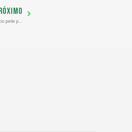
RÓXIMO
Em carta a Paulo Guedes, comércio pede providências sobre operação-padrão