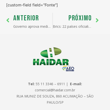
[custom-field field="Fonte"]
ANTERIOR
PRÓXIMO
Governo aprova medidas que favorecem produtores nacionais de leite e alteram regras procedimentais para Ex-Tarifários
Brics: 22 países oficializaram pedido para entrar
Tel:
55 11 3346 – 6911 |
E-mail:
comercial@haidar.com.br
RUA MUNIZ DE SOUZA, 860 ACLIMAÇÃO – SÃO
PAULO/SP