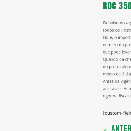
RDC 350
Debaixo do arg
todos os Posto
Hoje, o impor
numero do pro
que pode leva
Quando da che
do protocolo e
médio de 3 dia
Antes da vigê
aceitáveis. Au
rigor na fisca
[custom-fiel
ANTER