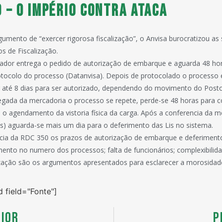
 – O Império Contra Ataca
umento de “exercer rigorosa fiscalização”, o Anvisa burocratizou as
s de Fiscalização.
tador entrega o pedido de autorização de embarque e aguarda 48 hor
tocolo do processo (Datanvisa). Depois de protocolado o processo 
r até 8 dias para ser autorizado, dependendo do movimento do Posto
gada da mercadoria o processo se repete, perde-se 48 horas para 
 o agendamento da vistoria física da carga. Após a conferencia da m
s) aguarda-se mais um dia para o deferimento das Lis no sistema.
ncia da RDC 350 os prazos de autorização de embarque e deferimen
mento no numero dos processos; falta de funcionários; complexibilida
lização são os argumentos apresentados para esclarecer a morosidad
d field="Fonte"]
IOR
P