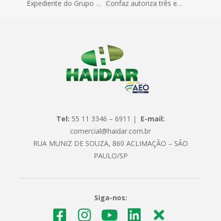
Expediente do Grupo Haidar no dia 03/06 (Corpus Christi)
Confaz autoriza três estados a isentarem do ICMS as vendas do “kit intubação”
Tel:
55 11 3346 – 6911 |
E-mail:
comercial@haidar.com.br
RUA MUNIZ DE SOUZA, 860 ACLIMAÇÃO – SÃO
PAULO/SP
Siga-nos: