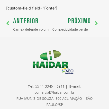
[custom-field field="Fonte"]
ANTERIOR
PRÓXIMO
Camex defende volumes maiores para País crescer
Competitividade perde sem a MP do Bem
Tel:
55 11 3346 – 6911 |
E-mail:
comercial@haidar.com.br
RUA MUNIZ DE SOUZA, 860 ACLIMAÇÃO – SÃO
PAULO/SP