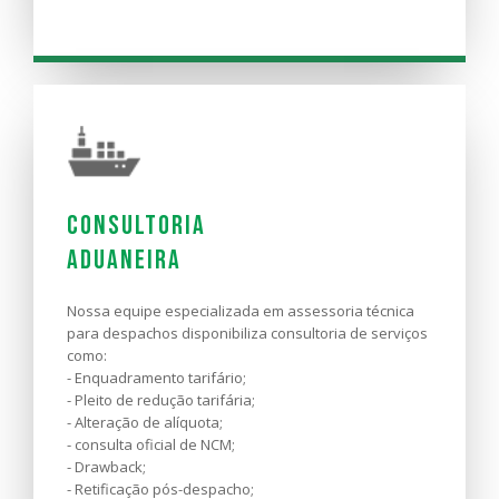
Transporte
Rodoviário
Consultoria
Aduaneira
Nas estradas, nos apoiamos em nossa experiência
para encontrar soluções rápidas, inteligentes e bem
planejadas. Com diversas certificações de excelência
Nossa equipe especializada em assessoria técnica
nos processos operacionais, garantimos um serviço
para despachos disponibiliza consultoria de serviços
de qualidade durante todo o percurso da entrega.
como:
- Enquadramento tarifário;
- Pleito de redução tarifária;
SAIBA MAIS
- Alteração de alíquota;
- consulta oficial de NCM;
- Drawback;
- Retificação pós-despacho;