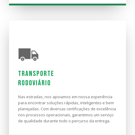
Transporte
Internacional
Nossa divisão especial de Transporte Internacional
de Cargas foi desenvolvida para transcender
fronteiras e conectar seu negócio com o mundo
Transporte
inteiro. Oferecemos projetos logísticos de importação
e exportação, com a elaboração e expedição
Rodoviário
completa das documentações necessárias.
Nas estradas, nos apoiamos em nossa experiência
SAIBA MAIS
para encontrar soluções rápidas, inteligentes e bem
planejadas. Com diversas certificações de excelência
nos processos operacionais, garantimos um serviço
de qualidade durante todo o percurso da entrega.