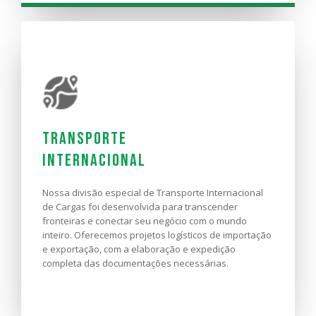
Desembaraço
Aduaneiro
Com forte atuação junto aos Órgãos
Transporte
Governamentais, garantimos agilidade e segurança
em todas as etapas no processo de liberação de
Internacional
mercadorias importadas e exportadas,
proporcionando uma grande redução de prazos e
Nossa divisão especial de Transporte Internacional
custos operacionais.
de Cargas foi desenvolvida para transcender
fronteiras e conectar seu negócio com o mundo
SAIBA MAIS
inteiro. Oferecemos projetos logísticos de importação
e exportação, com a elaboração e expedição
completa das documentações necessárias.