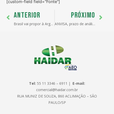
[custom-field field="Fonte"]
ANTERIOR
PRÓXIMO
Brasil vai propor à Argentina livre comércio no setor automotivo
ANVISA, prazo de análise de LI nos principais postos
Tel:
55 11 3346 – 6911 |
E-mail:
comercial@haidar.com.br
RUA MUNIZ DE SOUZA, 860 ACLIMAÇÃO – SÃO
PAULO/SP