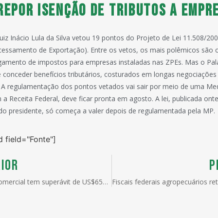
 repor isenção de tributos a empr
uiz Inácio Lula da Silva vetou 19 pontos do Projeto de Lei 11.508/20
cessamento de Exportação). Entre os vetos, os mais polêmicos são 
gamento de impostos para empresas instaladas nas ZPEs. Mas o Palá
e conceder benefícios tributários, costurados em longas negociaçõe
 A regulamentação dos pontos vetados vai sair por meio de uma Med
a Receita Federal, deve ficar pronta em agosto. A lei, publicada onte
do presidente, só começa a valer depois de regulamentada pela MP.
d field="Fonte"]
IOR
P
Balança comercial tem superávit de US$651 mi na 3a semana do mês