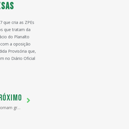
esas
07 que cria as ZPEs
os que tratam da
cio do Planalto
s com a oposição
ida Provisória que,
m no Diário Oficial
RÓXIMO
Fiscais federais agropecuários retomam greve