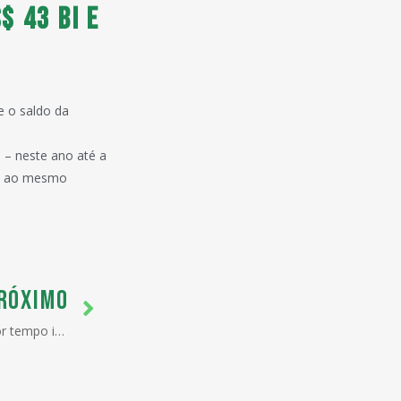
$ 43 bi e
e o saldo da
s – neste ano até a
ão ao mesmo
RÓXIMO
Greve de fiscais agropecuários por tempo indeterminado