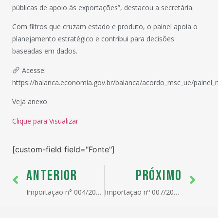
públicas de apoio às exportações”, destacou a secretária.
Com filtros que cruzam estado e produto, o painel apoia o
planejamento estratégico e contribui para decisões
baseadas em dados.
Acesse:
https://balanca.economia.gov.br/balanca/acordo_msc_ue/painel_
Veja anexo
Clique para Visualizar
[custom-field field="Fonte"]
ANTERIOR
PRÓXIMO
Importação n° 004/2026 – Alteração de atributo e tratamento administrativo – Inmetro – NCM 85044090
Importação nº 007/2026 – Alteração de NCM – Resolução Gecex nº 812/2025 – MD