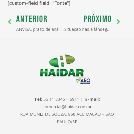
[custom-field field="Fonte"]
ANTERIOR
PRÓXIMO
ANVISA, prazo de análise de LI nos principais postos.
Situação nas alfândegas, em relação ao Movimento Grevista da Receita Federal.
Tel:
55 11 3346 – 6911 |
E-mail:
comercial@haidar.com.br
RUA MUNIZ DE SOUZA, 860 ACLIMAÇÃO – SÃO
PAULO/SP