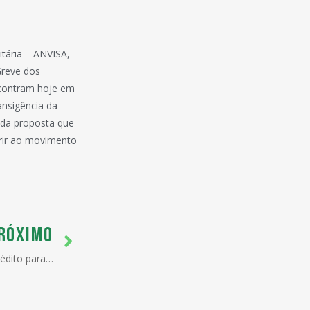
itária – ANVISA,
reve dos
ncontram hoje em
ansigência da
, da proposta que
erir ao movimento
RÓXIMO
Pequena empresa terá linha de crédito para inovação