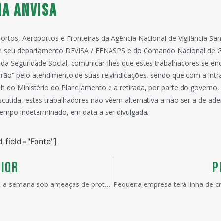
NA ANVISA
Portos, Aeroportos e Fronteiras da Agência Nacional de Vigilância San
e seu departamento DEVISA / FENASPS e do Comando Nacional de G
 da Seguridade Social, comunicar-lhes que estes trabalhadores se e
ão” pelo atendimento de suas reivindicações, sendo que com a intr
Rh do Ministério do Planejamento e a retirada, por parte do governo
scutida, estes trabalhadores não vêem alternativa a não ser a de ad
tempo indeterminado, em data a ser divulgada.
d field="Fonte"]
IOR
P
OMC inicia a semana sob ameaças de protesto