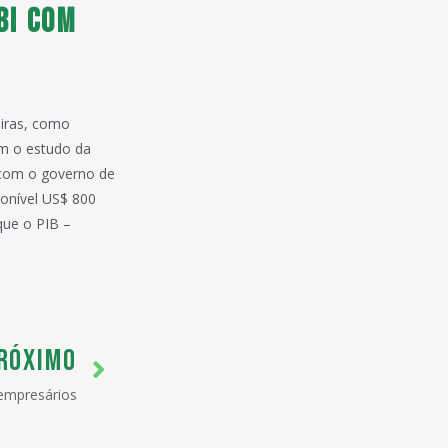
bi com
eiras, como
om o estudo da
 com o governo de
onível US$ 800
que o PIB –
RÓXIMO
empresários