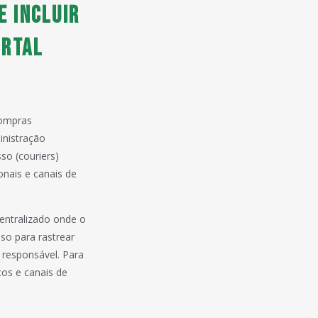
e incluir
ortal
Compras
inistração
so (couriers)
onais e canais de
centralizado onde o
so para rastrear
 responsável. Para
ços e canais de