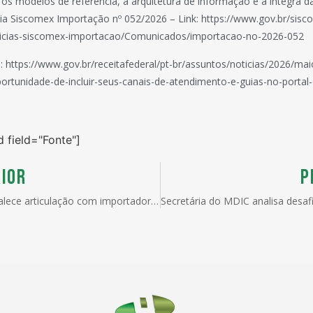
 os modelos de referência, a arquitetura de informação e a íntegra da
ia Siscomex Importação nº 052/2026 – Link: https://www.gov.br/sisc
oticias-siscomex-importacao/Comunicados/importacao-no-2026-052
a: https://www.gov.br/receitafederal/pt-br/assuntos/noticias/2026/m
ortunidade-de-incluir-seus-canais-de-atendimento-e-guias-no-portal
d field="Fonte"]
IOR
P
Brasil fortalece articulação com importadores colombianos para ampliar exportações de frutas frescas