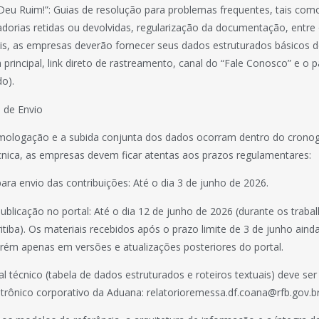
Deu Ruim!”: Guias de resolução para problemas frequentes, tais como
dorias retidas ou devolvidas, regularização da documentação, entre
ais, as empresas deverão fornecer seus dados estruturados básicos 
 principal, link direto de rastreamento, canal do “Fale Conosco” e o
do).
 de Envio
mologação e a subida conjunta dos dados ocorram dentro do crono
cnica, as empresas devem ficar atentas aos prazos regulamentares:
para envio das contribuições: Até o dia 3 de junho de 2026.
publicação no portal: Até o dia 12 de junho de 2026 (durante os traba
itiba). Os materiais recebidos após o prazo limite de 3 de junho aind
rém apenas em versões e atualizações posteriores do portal.
l técnico (tabela de dados estruturados e roteiros textuais) deve s
trônico corporativo da Aduana: relatorioremessa.df.coana@rfb.gov.br