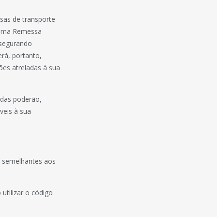
sas de transporte
grama Remessa
ssegurando
rá, portanto,
ões atreladas à sua
adas poderão,
veis à sua
, semelhantes aos
utilizar o código