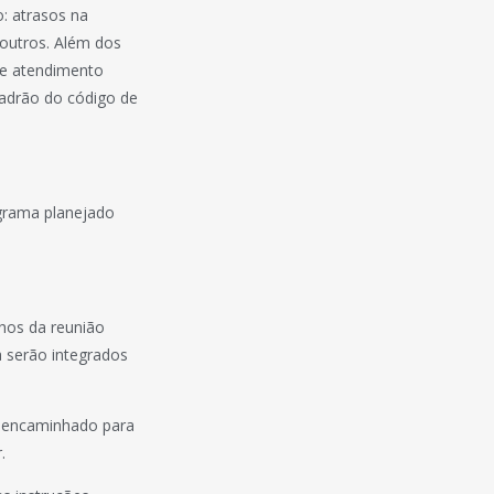
: atrasos na
 outros. Além dos
de atendimento
 padrão do código de
grama planejado
lhos da reunião
a serão integrados
er encaminhado para
.