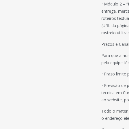
• Módulo 2 – “
entrega, merca
roteiros textu
(URL da página
rastreio utiliza
Prazos e Canal
Para que a ho
pela equipe té
• Prazo limite 
• Previsão de 
técnica em Cur
ao website, po
Todo o materia
o endereço ele