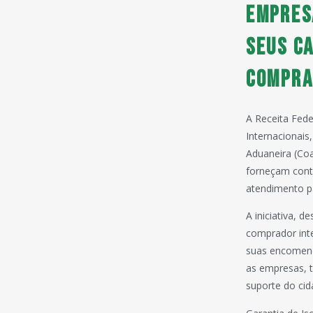
Empres
seus c
Compra
A Receita Fede
Internacionais
Aduaneira (Coa
forneçam conte
atendimento pa
A iniciativa, 
comprador inte
suas encomend
as empresas, t
suporte do cid