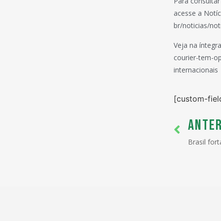
Para consultar
acesse a Notíc
br/noticias/n
Veja na íntegr
courier-tem-op
internacionais
[custom-fiel
ANTER