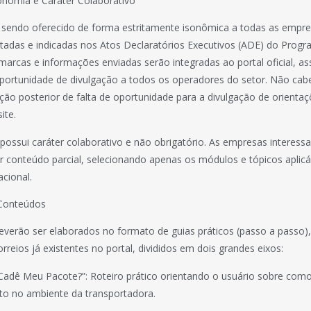
onomia e Caráter Colaborativo
 sendo oferecido de forma estritamente isonômica a todas as empre
itadas e indicadas nos Atos Declaratórios Executivos (ADE) do Pro
arcas e informações enviadas serão integradas ao portal oficial, a
portunidade de divulgação a todos os operadores do setor. Não cabe
ção posterior de falta de oportunidade para a divulgação de orientaç
ite.
 possui caráter colaborativo e não obrigatório. As empresas interess
iar conteúdo parcial, selecionando apenas os módulos e tópicos aplicá
acional.
 Conteúdos
everão ser elaborados no formato de guias práticos (passo a passo)
rreios já existentes no portal, divididos em dois grandes eixos:
Cadê Meu Pacote?”: Roteiro prático orientando o usuário sobre como 
to no ambiente da transportadora.