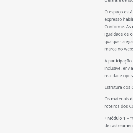
Garantia de Is
O espaço está
expresso habil
Conforme. As m
igualdade de o
qualquer alega
marca no webs
A participação
inclusive, env
realidade oper
Estrutura dos
Os materiais d
roteiros dos Co
• Módulo 1 – “
de rastreamen