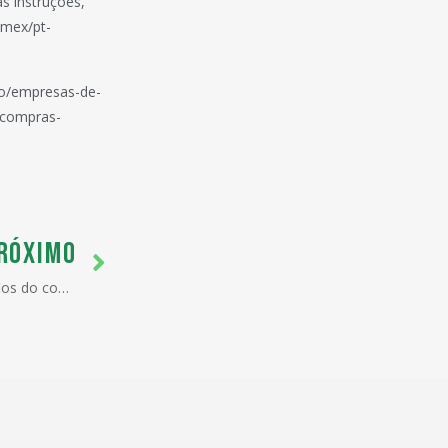
s instruções,
omex/pt-
aio/empresas-de-
-compras-
RÓXIMO
Secretária do MDIC analisa desafios do comércio exterior em um contexto global de transformação