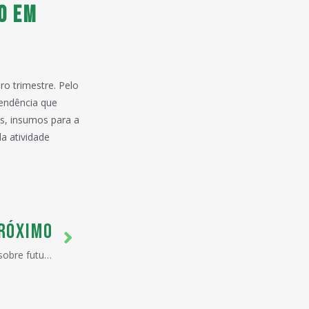
o em
o trimestre. Pelo
tendência que
s, insumos para a
a atividade
RÓXIMO
América Latina expõe incertezas sobre futuro