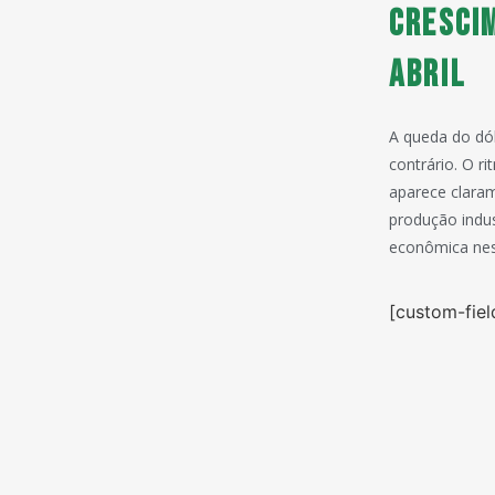
Cresci
abril
A queda do dól
contrário. O r
aparece clara
produção indus
econômica nest
[custom-fiel