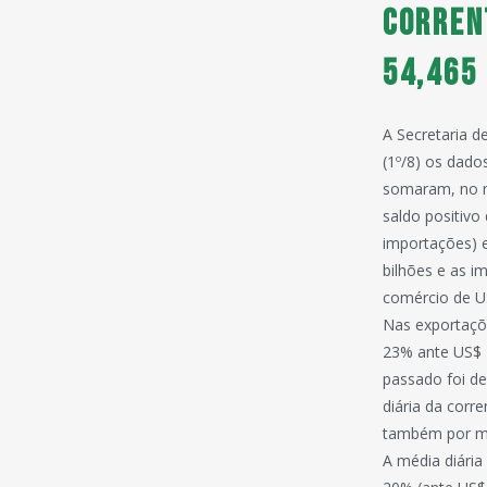
Corren
54,465
A Secretaria d
(1º/8) os dado
somaram, no m
saldo positiv
importações) 
bilhões e as i
comércio de U
Nas exportaçõe
23% ante US$ 
passado foi de
diária da corr
também por méd
A média diária