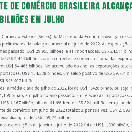
te de comércio brasileira alcanç
 bilhões em julho
e Comércio Exterior (Secex) do Ministério da Economia divulgou nest
s preliminares da balança comercial de julho de 2022. As exportações 
ês passado, US$ 29,955 bilhões, e as importações, US$ 24,511 bilh
o de US$ 5,444 bilhões com a corrente de comércio (soma das expor
em US$ 54,465 bilhões. No acumulado do ano, as exportações total
mportações, US$ 154,328 bilhões, um saldo positivo de US$ 39,751 bi
S$ 348,407 bilhões.
s, a média diária de julho de 2022 foi de US$ 1,426 bilhão, ou seja,
1,159 bilhão, em julho do ano passado. Em relação às importações,
 US$ 1,167 bilhão, alta de 41,6% frente US$ 824 milhões em julho de
ente de comércio em julho de 2022 totalizou, por sua vez, US$ 2, 593 b
ia diária, foi de US$ 259,24 milhões.
 das exportações de janeiro a julho de 2022 foi de US$ 1,338 bilhão,