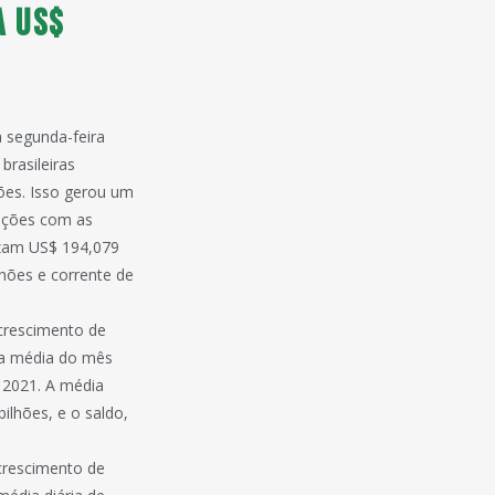
a US$
a segunda-feira
brasileiras
ões. Isso gerou um
tações com as
izam US$ 194,079
lhões e corrente de
 crescimento de
 a média do mês
 2021. A média
ilhões, e o saldo,
 crescimento de