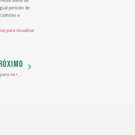
édia diária de
igual período de
 bilhões e
que para Visualizar
RÓXIMO
Comércio com países vizinhos dispara na retomada pós-pandemia, diz associação