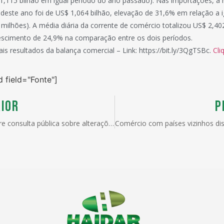
,115 bilhão em igual período do ano passado). Nas importações, a m
o deste ano foi de US$ 1,064 bilhão, elevação de 31,6% em relação a 
milhões). A média diária da corrente de comércio totalizou US$ 2,402
escimento de 24,9% na comparação entre os dois períodos.
ais resultados da balança comercial – Link: https://bit.ly/3QgTSBc.
Cli
d field="Fonte"]
IOR
P
Camex abre consulta pública sobre alterações na Lista de Bens Sem Similar Nacional