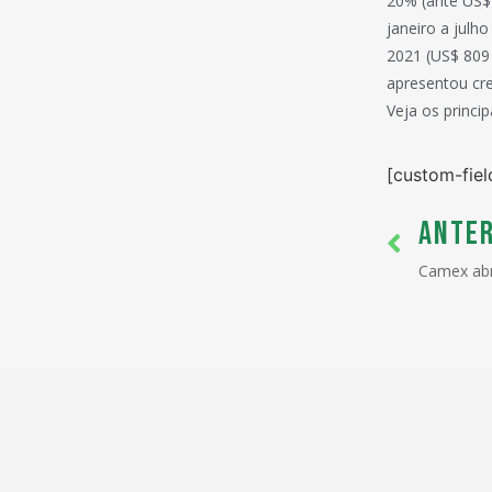
20% (ante US$1
janeiro a julh
2021 (US$ 809 
apresentou cr
Veja os princip
[custom-fiel
ANTER