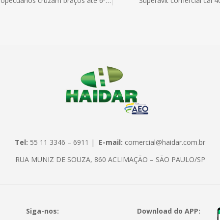
Fiscais agropecuários cruzam braços até 6ª-feira: Falta de iniciativa do governo
Superávit comercial cai 
Tel:
55 11 3346 – 6911 |
E-mail:
comercial@haidar.com.br
RUA MUNIZ DE SOUZA, 860 ACLIMAÇÃO – SÃO PAULO/SP
Siga-nos:
Download do APP: