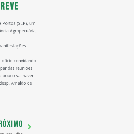
greve
de Portos (SEP), um
ância Agropecuária,
manifestações
m ofício convidando
ipar das reuniões
a pouco vai haver
odesp, Arnaldo de
RÓXIMO