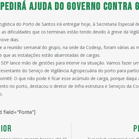
 pedirá ajuda do Governo contra 
gística do Porto de Santos irá entregar hoje, à Secretaria Especial 
 as dificuldades que os terminais estão tendo devido à greve da Vigil
nove dias.
e a reunião semanal do grupo, na sede da Codesp, foram várias as 
 que as instalações estão abarrotadas de cargas.
a SEP lance mão de gestões para intervir na situação. Vamos fazer u
sentante do Serviço de Vigilância Agropecuária do porto para partic
mitê. O que não pode é ficar esse acúmulo de carga, porque daqui 
to no porto, destacou o diretor de Infra-estrutura e Serviços da C
o.
d field="Fonte"]
IOR
P