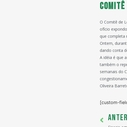
Comitê
O Comitê de Lo
ofício expondo
que completa 
Ontem, durant
dando conta de
A idéia é que 
também o repre
semanais do Co
congestionamen
Oliveira Barret
[custom-fiel
ANTER