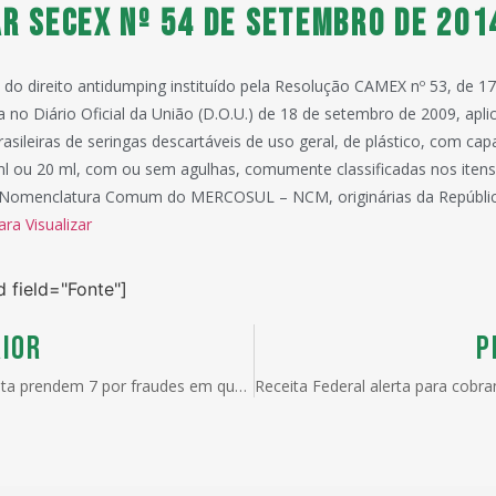
ar Secex nº 54 de Setembro de 201
ão do direito antidumping instituído pela Resolução CAMEX nº 53, de 
a no Diário Oficial da União (D.O.U.) de 18 de setembro de 2009, apli
asileiras de seringas descartáveis de uso geral, de plástico, com cap
ml ou 20 ml, com ou sem agulhas, comumente classificadas nos itens
 Nomenclatura Comum do MERCOSUL – NCM, originárias da Repúblic
ara Visualizar
d field="Fonte"]
IOR
P
PF e Receita prendem 7 por fraudes em quatro estados