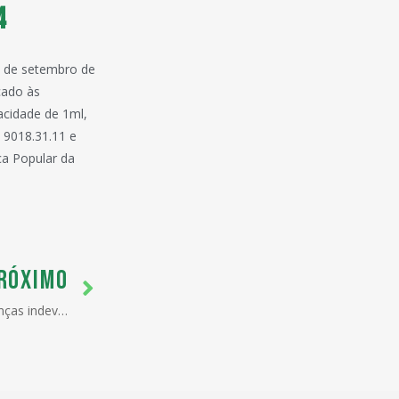
4
17 de setembro de
cado às
acidade de 1ml,
 9018.31.11 e
a Popular da
RÓXIMO
Receita Federal alerta para cobranças indevidas em Portos Secos