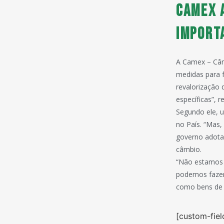
Camex a
import
A Camex – Câm
medidas para f
revalorização 
específicas”, 
Segundo ele, u
no País. “Mas,
governo adotar
câmbio.
“Não estamos 
podemos fazer
como bens de c
[custom-fiel