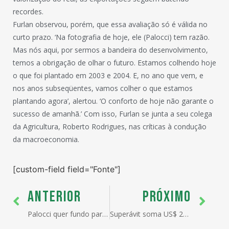
recordes.
Furlan observou, porém, que essa avaliação só é válida no
curto prazo. ‘Na fotografia de hoje, ele (Palocci) tem razão.
Mas nós aqui, por sermos a bandeira do desenvolvimento,
temos a obrigação de olhar o futuro. Estamos colhendo hoje
o que foi plantado em 2003 e 2004. E, no ano que vem, e
nos anos subseqüentes, vamos colher o que estamos
plantando agora’, alertou. ‘O conforto de hoje não garante o
sucesso de amanhã.’ Com isso, Furlan se junta a seu colega
da Agricultura, Roberto Rodrigues, nas críticas à condução
da macroeconomia.
[custom-field field="Fonte"]
ANTERIOR
PRÓXIMO
Palocci quer fundo para ressarcimento do ICMS
Superávit soma US$ 28,7 bilhões até setembro