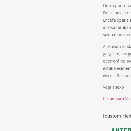
Outro ponto ce
Brasil busca 
Encefalopatia 
aftosa também
suína e bovina.
A reunião aind
gergelim, sorg
ocorrerá no Ri
estabeleciment
discussões sob
Veja anexo
Clique para Vis
[custom-fiel