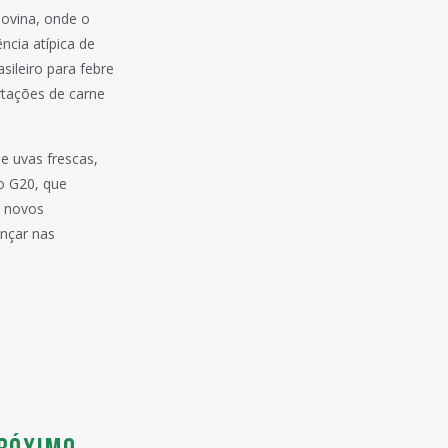
bovina, onde o
cia atípica de
sileiro para febre
rtações de carne
e uvas frescas,
o G20, que
r novos
ançar nas