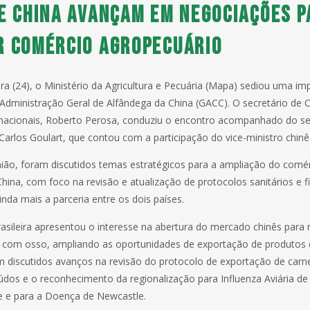
 e China avançam em negociações p
r comércio agropecuário
ira (24), o Ministério da Agricultura e Pecuária (Mapa) sediou uma im
Administração Geral de Alfândega da China (GACC). O secretário de 
rnacionais, Roberto Perosa, conduziu o encontro acompanhado do se
Carlos Goulart, que contou com a participação do vice-ministro chinê
ião, foram discutidos temas estratégicos para a ampliação do comé
China, com foco na revisão e atualização de protocolos sanitários e fi
inda mais a parceria entre os dois países.
asileira apresentou o interesse na abertura do mercado chinês para
a com osso, ampliando as oportunidades de exportação de produtos 
discutidos avanços na revisão do protocolo de exportação de carn
údos e o reconhecimento da regionalização para Influenza Aviária de 
e e para a Doença de Newcastle.