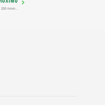
RÓXIMO
Mapa atinge marca histórica com 200 novos mercados para o agro brasileiro em 20 meses