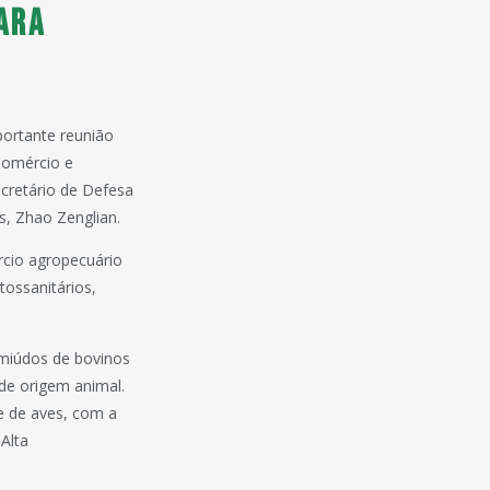
ara
portante reunião
Comércio e
cretário de Defesa
s, Zhao Zenglian.
rcio agropecuário
tossanitários,
 miúdos de bovinos
de origem animal.
e de aves, com a
Alta