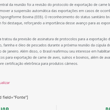
ntral da reunião foi a revisão do protocolo de exportação de carne 
remover a suspensão automática das exportações em casos de ocorrên
Espongiforme Bovina (EEB). O reconhecimento do status sanitário bra
 foi destaque, reforçando a importância desse avanço para as expo
a tratou da previsão de assinatura de protocolos para a exportação d
o, farinha e óleo de pescados durante a próxima reunião da cúpula d
o de Janeiro. Além disso, o Brasil reafirmou seu interesse em habilita
os para exportação de carne de aves, suínos e bovinos, além de av
re certificação eletrônica para produtos cárneos.
ualizar
d field="Fonte"]