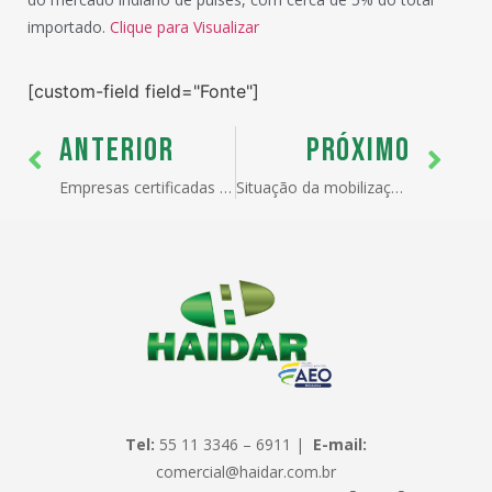
importado.
Clique para Visualizar
[custom-field field="Fonte"]
ANTERIOR
PRÓXIMO
Empresas certificadas no OEA-Integrado Secex obtêm redução de cerca de 80% no tempo de concessão do drawback
Situação da mobilização dos Auditores Fiscais da Receita Federal – Greve
Tel:
55 11 3346 – 6911 |
E-mail:
comercial@haidar.com.br