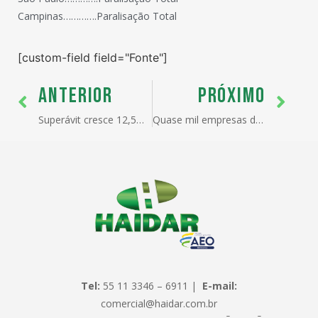
Campinas………….Paralisação Total
[custom-field field="Fonte"]
ANTERIOR
PRÓXIMO
Superávit cresce 12,5% e soma US$ 9,3 bilhões no ano
Quase mil empresas desistem de exportar
Tel:
55 11 3346 – 6911 |
E-mail:
comercial@haidar.com.br