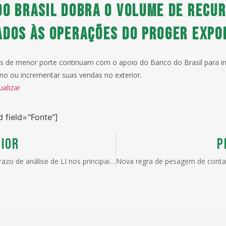
do Brasil dobra o volume de recu
ados às operações do Proger Expo
s de menor porte continuam com o apoio do Banco do Brasil para i
o ou incrementar suas vendas no exterior.
ualizar
d field="Fonte"]
IOR
P
ANVISA, prazo de análise de LI nos principais postos