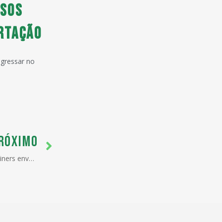
rsos
rtação
ngressar no
RÓXIMO
Nova regra de pesagem de containers envolve toda a cadeia de produção