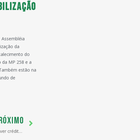
bilização
a Assembléia
lização da
talecimento do
o da MP 258 e a
a. Também estão na
Fundo de
RÓXIMO
Exportadoras podem ter de devolver crédito tributário