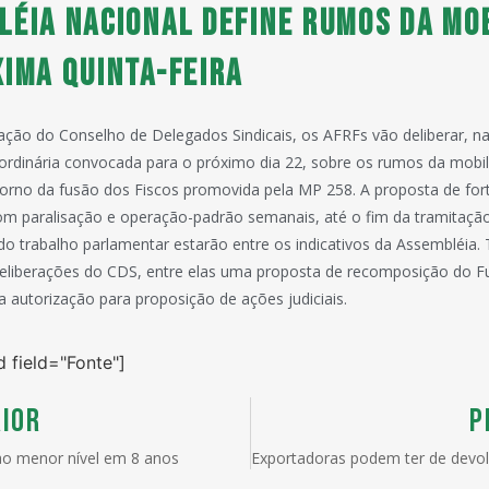
léia Nacional define rumos da mo
xima quinta-feira
ação do Conselho de Delegados Sindicais, os AFRFs vão deliberar, n
ordinária convocada para o próximo dia 22, sobre os rumos da mobi
torno da fusão dos Fiscos promovida pela MP 258. A proposta de for
m paralisação e operação-padrão semanais, até o fim da tramitaçã
 do trabalho parlamentar estarão entre os indicativos da Assembléi
deliberações do CDS, entre elas uma proposta de recomposição do 
a autorização para proposição de ações judiciais.
d field="Fonte"]
IOR
P
 ao menor nível em 8 anos