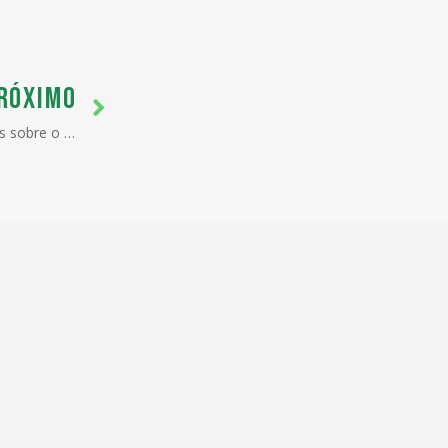
RÓXIMO
Primeira live da série de encontros sobre o desligamento do Siscomex LI/DI acontecerá em 07/06.