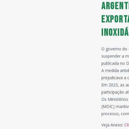
Argent
export
inoxid
O governo do B
suspender a me
publicada no D
A medida antid
prejudicava a 
Em 2023, as au
participação at
Os Ministérios
(MDIC) mantiv
processo, com 
Veja Anexo:
Cl