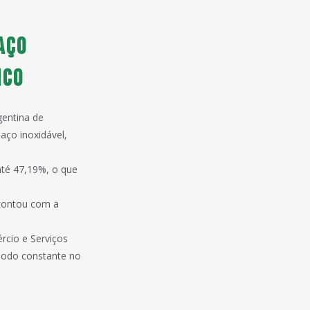
aço
ico
gentina de
aço inoxidável,
até 47,19%, o que
 contou com a
rcio e Serviços
modo constante no