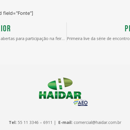
d field="Fonte"]
IOR
P
Inscrições abertas para participação na feira internacional Expoalimentaria 2024 no Peru
Tel:
55 11 3346 – 6911 |
E-mail:
comercial@haidar.com.br