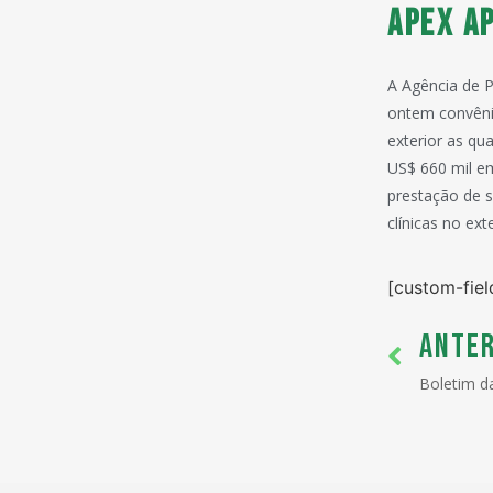
Apex ap
A Agência de 
ontem convêni
exterior as qu
US$ 660 mil em
prestação de s
clínicas no exte
[custom-fiel
ANTER