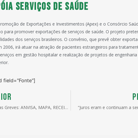
óia serviços de saúde
Promoção de Exportações e Investimentos (Apex) e o Consórcio Saúd
o para promover exportações de serviços de saúde. O projeto preten
alidades dos serviços brasileiros. O convênio, que prevê obter export
 2006, irá atuar na atração de pacientes estrangeiros para tratamen
erviços em gestão hospitalar e realização de projetos de engenharia 
rior.
d field="Fonte"]
IOR
P
Boletim das Greves: ANVISA, MAPA, RECEITA e SUNAMAN
“Juros eram e continuam a se