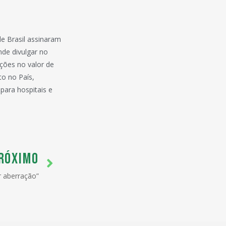
e Brasil assinaram
de divulgar no
ações no valor de
to no País,
para hospitais e
RÓXIMO
r aberração”