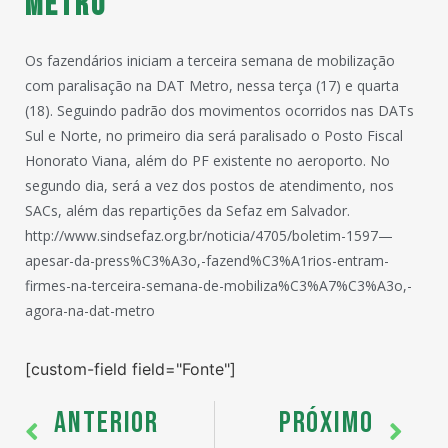
Metro
Os fazendários iniciam a terceira semana de mobilização
com paralisação na DAT Metro, nessa terça (17) e quarta
(18). Seguindo padrão dos movimentos ocorridos nas DATs
Sul e Norte, no primeiro dia será paralisado o Posto Fiscal
Honorato Viana, além do PF existente no aeroporto. No
segundo dia, será a vez dos postos de atendimento, nos
SACs, além das repartições da Sefaz em Salvador.
http://www.sindsefaz.org.br/noticia/4705/boletim-1597—
apesar-da-press%C3%A3o,-fazend%C3%A1rios-entram-
firmes-na-terceira-semana-de-mobiliza%C3%A7%C3%A3o,-
agora-na-dat-metro
[custom-field field="Fonte"]
ANTERIOR
PRÓXIMO