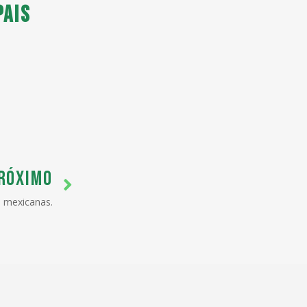
pais
RÓXIMO
s mexicanas.