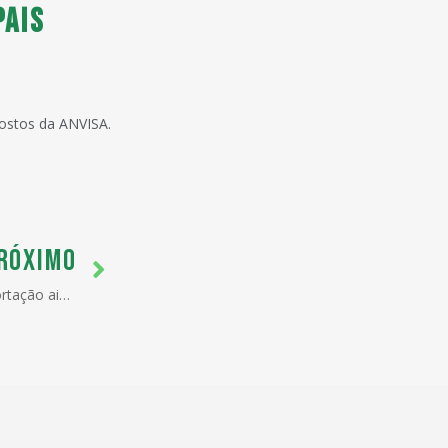
pais
postos da ANVISA.
RÓXIMO
Escaneamento de cargas de exportação ainda causa desconforto