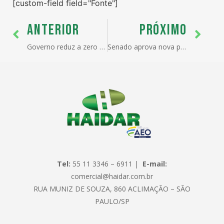
[custom-field field="Fonte"]
ANTERIOR
PRÓXIMO
Governo reduz a zero as tarifas de importação de alimentos da cesta básica
Senado aprova nova prorrogação excepcional do regime de drawback até 2023, desoneração vale para exportadoras
Tel:
55 11 3346 – 6911 |
E-mail:
comercial@haidar.com.br
RUA MUNIZ DE SOUZA, 860 ACLIMAÇÃO – SÃO
PAULO/SP