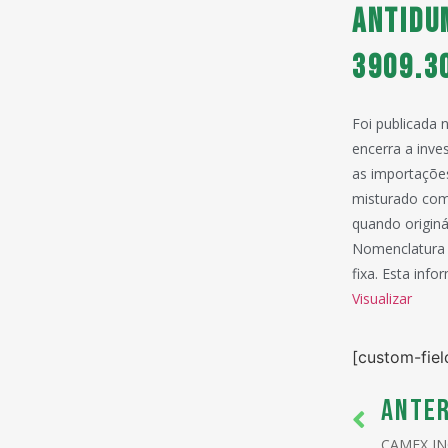
ANTIDU
3909.3
Foi publicada 
encerra a inve
as importações
misturado com 
quando originá
Nomenclatura 
fixa. Esta in
Visualizar
[custom-fiel
ANTER