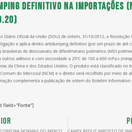
MPING DEFINITIVO NA IMPORTAÇÕES 
0.20)
no Diário Oficial da União (DOU) de ontem, 31/10/2012, a Resoluçã
stigação e aplica direito antidumping definitivo (por um prazo de até 
 brasileiras de diisocianato de difenilmetano polimérico (MDI polimé
outros aditivos e com viscosidade a 25ºC de 100 a 600 mPa.s (mini
rias da China e dos Estados Unidos. O produto está classificado no 
Comum do Mercosul (NCM) e o direito será recolhido por meio de alí
formação complementa a publicação de ontem do Boletim Informativo 
d field="Fonte"]
IOR
P
CAMEX INCORPORA NORMAS DO MERCOSUL E ALTERA LISTA DE EXCEÇÃO À TEC