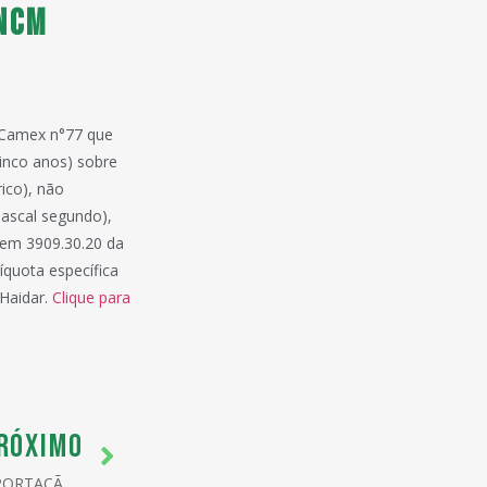
(NCM
o Camex n°77 que
cinco anos) sobre
rico), não
pascal segundo),
item 3909.30.20 da
quota específica
Haidar.
Clique para
RÓXIMO
CAMEX REDUZ IMPOSTO DE IMPORTAÇÃO DE 330 ITENS PARA INCENTIVAR INVESTIMENTOS