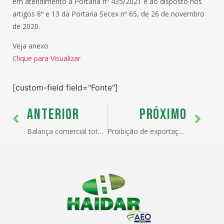
em atendimento a Portaria nº 435/2021 e ao disposto nos
artigos 8º e 13 da Portaria Secex nº 65, de 26 de novembro
de 2020.
Veja anexo
Clique para Visualizar
[custom-field field="Fonte"]
ANTERIOR
PRÓXIMO
Balança comercial totaliza US$ 327,2 bilhões no ano com superávit de US$ 184,8 bilhões
Proibição de exportação de lâmpadas fluorescentes pelo Ibama