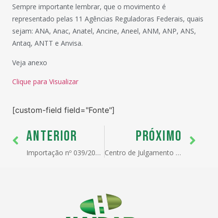
Sempre importante lembrar, que o movimento é
representado pelas 11 Agências Reguladoras Federais, quais
sejam: ANA, Anac, Anatel, Ancine, Aneel, ANM, ANP, ANS,
Antaq, ANTT e Anvisa.
Veja anexo
Clique para Visualizar
[custom-field field="Fonte"]
ANTERIOR
PRÓXIMO
Importação nº 039/2024 – Desativação de modelo de LPCO da ANVISA
Centro de Julgamento de Penalidade Aduaneiras (Cejul) completa 9 meses