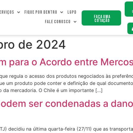
erviços
Fique Por dentro
LGPD
Faça uma
Cotação
Fale Conosco
bro de 2024
 para o Acordo entre Mercosu
ue regula o acesso dos produtos negociados às preferência
e um produto pode conter e definição de qual documento
o da mercadoria. O Chile é um importante […]
podem ser condenadas a dano 
STJ) decidiu na última quarta-feira (27/11) que as transpor