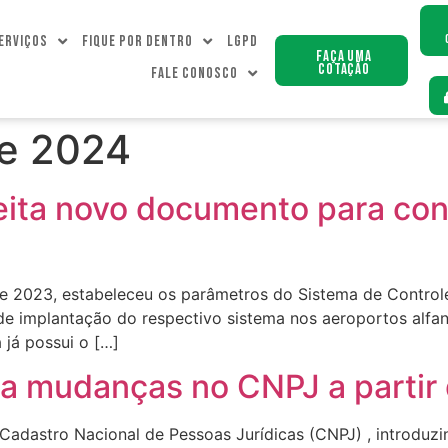
erviços
Fique Por dentro
LGPD
Faça uma
Cotação
Fale Conosco
de 2024
eita novo documento para co
de 2023, estabeleceu os parâmetros do Sistema de Control
e implantação do respectivo sistema nos aeroportos alfan
 já possui o […]
ia mudanças no CNPJ a partir
adastro Nacional de Pessoas Jurídicas (CNPJ) , introduz